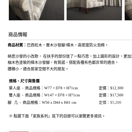
商品情報
商品材質：
巴西
松木，實木沙發腳/樺木，高密度防火泡棉。
納思沙發的小改款，
在扶手的部份放了一點巧思，加上圓形的設計，更加
柚木色塗裝的樺木沙發腳，有質感，搭配各種布色都非常的適合。
體積小，適合居家空間不大的朋友。
規格、尺寸與售價
單人座 -
商品規格：
W77 × D78 × H71cm
定價：$12,300
雙人座 -
商品規格：
W147 × D78 × H71cm
定價：$17,500
腳 几
-
商品規格：
W56 x D44 x H41 cm
定價：$5,200
※ 點選下面「家族系列」底下的目錄可以瀏覽更多資訊。