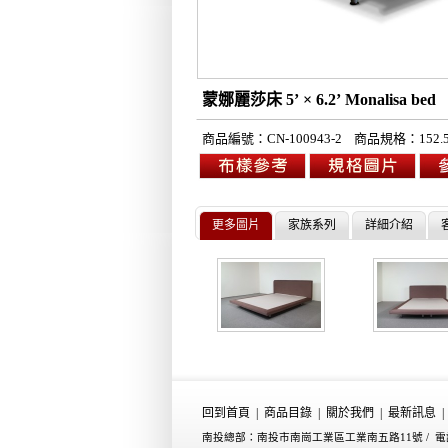
蒙娜麗莎床 5’ × 6.2’ Monalis
商品編號：
CN-100943-2
商品規格：
152
更多圖片
家族系列
詳細介紹
回到首頁
|
商品目錄
|
關於我們
|
最新訊息
|
南投總部：南投市南崗工業區工業南五路11號 /
電話