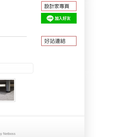
By
Net
boss