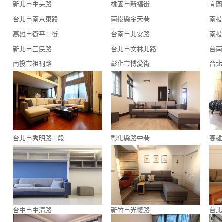
新北市中央路
桃園市新福街
宜蘭
台北市南京東路
南投縣金天巷
南投
高雄市衙平二街
台南市北安路
南投
新北市三民路
台北市文林北路
台南
南投市祖祠路
彰化市博愛街
台北
台北市秀明路二段
彰化縣路中巷
高雄
台中市中清路
新竹市光復路
台北