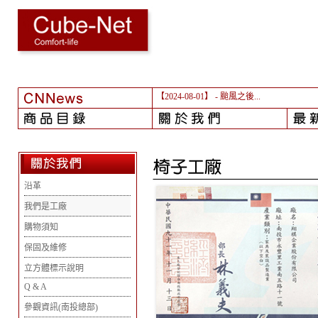
【2024-03-29】
- 更新客戶實例
沿革
我們是工廠
購物須知
保固及維修
立方體標示說明
Q & A
參觀資訊(南投總部)