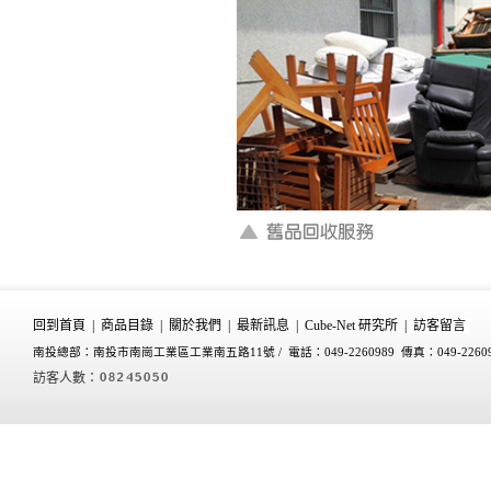
回到首頁
|
商品目錄
|
關於我們
|
最新訊息
|
Cube-Net 研究所
|
訪客留言
南投總部：南投市南崗工業區工業南五路11號 /
電話：049-2260989 傳真：049-2260
訪客人數：