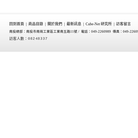
回到首頁
|
商品目錄
|
關於我們
|
最新訊息
|
Cube-Net 研究所
|
訪客留言
南投總部：南投市南崗工業區工業南五路11號 /
電話：049-2260989 傳真：049-2260
訪客人數：