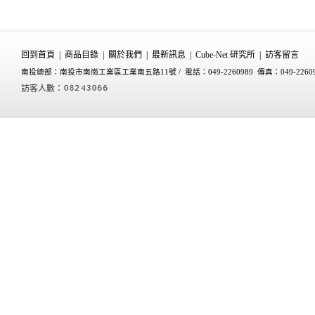
回到首頁
|
商品目錄
|
關於我們
|
最新訊息
|
Cube-Net 研究所
|
訪客留言
南投總部：南投市南崗工業區工業南五路11號 /
電話：049-2260989 傳真：049-2260
訪客人數：