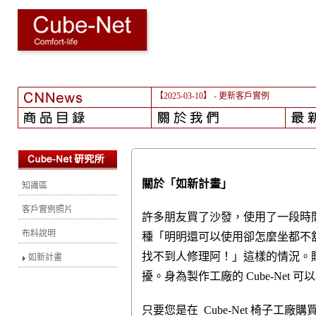
【2025-03-10】
- 更新客戶實例
關於「如新計畫」
知識區
客戶實例照片
許多朋友買了沙發，使用了一段時
布料說明
種「明明
還
可以使用卻怎麼坐都不
找不到人修理阿！」
這
樣的情況。
如新計畫
擾。身為製作工廠的 Cube-Net
可
以
只要您是在 Cube-Net 椅子工