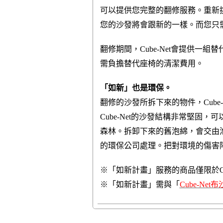
可以提供您
完整的翻修服務。重新
您的沙發將會
跟新的一
樣。而您只
翻修期間，Cube-Net會提供一
需負擔替代
座椅的清潔費用。
「如新」也是環保。
翻修的沙發所拆下來的物件，Cube-
Cube-Net的沙發結構非常堅固
森
林。
拆卸
下來的舊泡綿，會交由
的
環保公司處理。
把對
環
境的傷害
※「如新計畫」服務的商品僅限於Cu
※「如新計畫」需與「
Cube-Net布