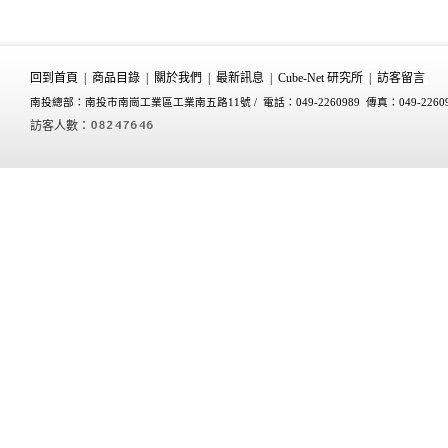
回到首頁
|
商品目錄
|
關於我們
|
最新訊息
|
Cube-Net 研究所
|
訪客留言
南投總部：南投市南崗工業區工業南五路11號 /
電話：049-2260989 傳真：049-2260
訪客人數：