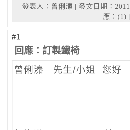
發表人：曾俐溱 | 發文日期：2011-07-15
應：(1) 
#1
回應：訂製鐵椅
曾俐溱 先生/小姐 您好