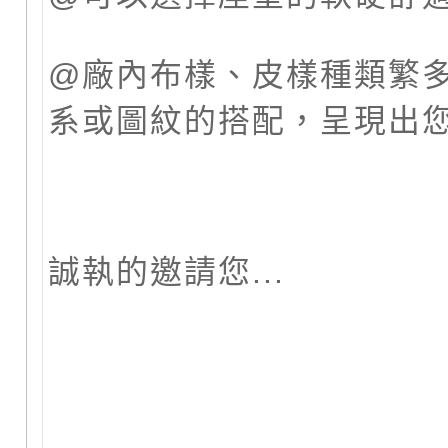
@廠內布樣、皮樣種類繁
系或圖紋的搭配，呈現出
誠執的邀請您...