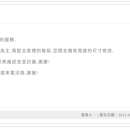
的服務,
款式為主,再配合家裡的格局,空間去做有限度的尺寸修改,
歡迎來廠試坐並討論,謝謝!
站或來電洽詢,謝謝!
發表人： | 發文日期：2011-08-3