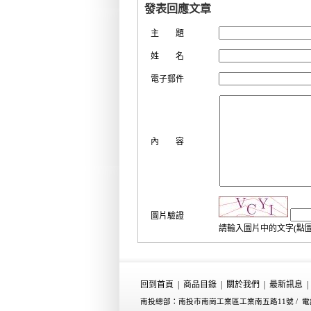
發表回應文章
主 題
姓 名
電子郵件
內 容
圖片驗證
請輸入圖片中的文字(點
回到首頁
|
商品目錄
|
關於我們
|
最新訊息
|
南投總部：南投市南崗工業區工業南五路11號 /
電話