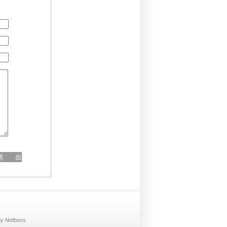
By
Net
boss