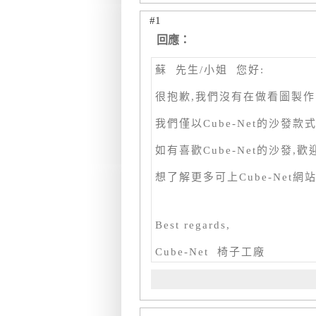
#1
回應：
蘇 先生/小姐 您好:
很抱歉,我們沒有在做看圖製作
我們僅以Cube-Net的沙發
如有喜歡Cube-Net的沙發,
想了解更多可上Cube-Net網
Best regards,
Cube-Net 椅子工廠