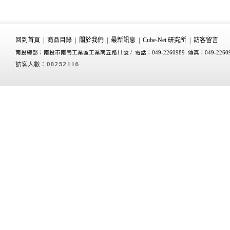
回到首頁
|
商品目錄
|
關於我們
|
最新訊息
|
Cube-Net 研究所
|
訪客留言
南投總部：南投市南崗工業區工業南五路11號 /
電話：049-2260989 傳真：049-2260
訪客人數：