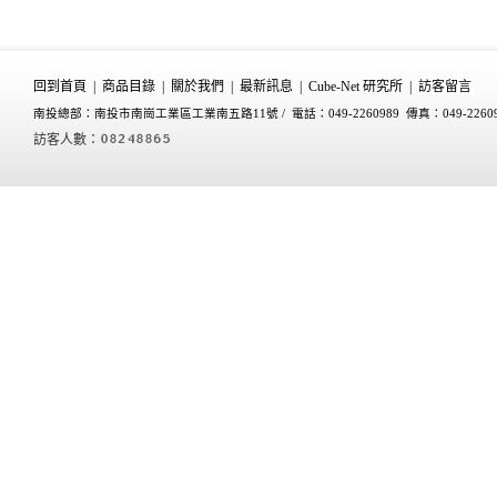
回到首頁
|
商品目錄
|
關於我們
|
最新訊息
|
Cube-Net 研究所
|
訪客留言
南投總部：南投市南崗工業區工業南五路11號 /
電話：049-2260989 傳真：049-2260
訪客人數：