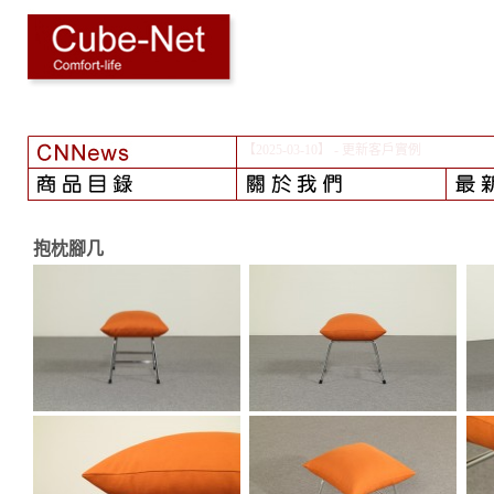
【2024-08-01】
- 颱風之
後...
抱枕腳几