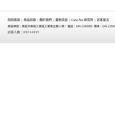
回到首頁
|
商品目錄
|
關於我們
|
最新訊息
|
Cube-Net 研究所
|
訪客留言
南投總部：南投市南崗工業區工業南五路11號 /
電話：049-2260989 傳真：049-2260
訪客人數：