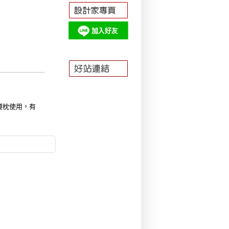
腰枕使
用，
有