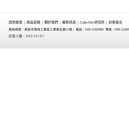
回到首頁
|
商品目錄
|
關於我們
|
最新訊息
|
Cube-Net 研究所
|
訪客留言
南投總部：南投市南崗工業區工業南五路11號 /
電話：049-2260989 傳真：049-2260
訪客人數：