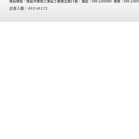
南投總部：南投市南崗工業區工業南五路11號 /
電話：049-2260989 傳真：049-2260
訪客人數：