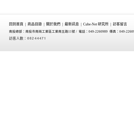
回到首頁
|
商品目錄
|
關於我們
|
最新訊息
|
Cube-Net 研究所
|
訪客留言
南投總部：南投市南崗工業區工業南五路11號 /
電話：049-2260989 傳真：049-2260
訪客人數：