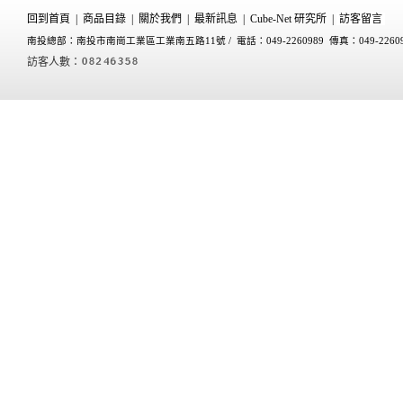
回到首頁
|
商品目錄
|
關於我們
|
最新訊息
|
Cube-Net 研究所
|
訪客留言
南投總部：南投市南崗工業區工業南五路11號 /
電話：049-2260989 傳真：049-2260
訪客人數：