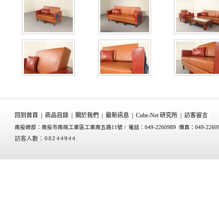
回到首頁
|
商品目錄
|
關於我們
|
最新訊息
|
Cube-Net 研究所
|
訪客留言
南投總部：南投市南崗工業區工業南五路11號 /
電話：049-2260989 傳真：049-2260
訪客人數：