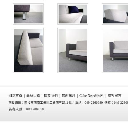
回到首頁
|
商品目錄
|
關於我們
|
最新訊息
|
Cube-Net 研究所
|
訪客留言
南投總部：南投市南崗工業區工業南五路11號 /
電話：049-2260989 傳真：049-2260
訪客人數：