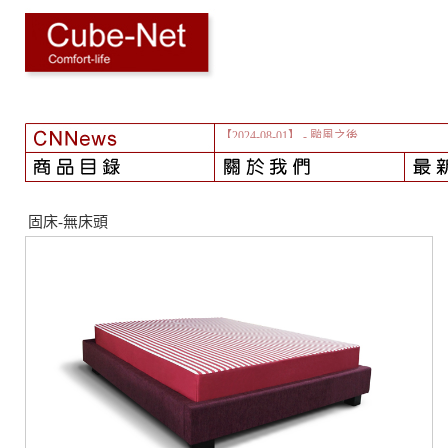
【2024-08-01】
- 颱風之後...
固床-無床頭