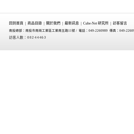
回到首頁
|
商品目錄
|
關於我們
|
最新訊息
|
Cube-Net 研究所
|
訪客留言
南投總部：南投市南崗工業區工業南五路11號 /
電話：049-2260989 傳真：049-2260
訪客人數：