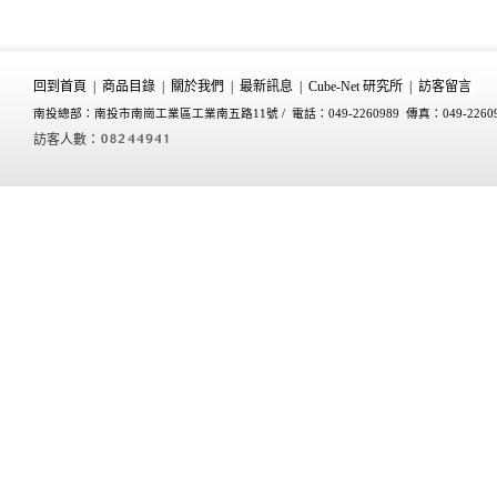
回到首頁
|
商品目錄
|
關於我們
|
最新訊息
|
Cube-Net 研究所
|
訪客留言
南投總部：南投市南崗工業區工業南五路11號 /
電話：049-2260989 傳真：049-2260
訪客人數：