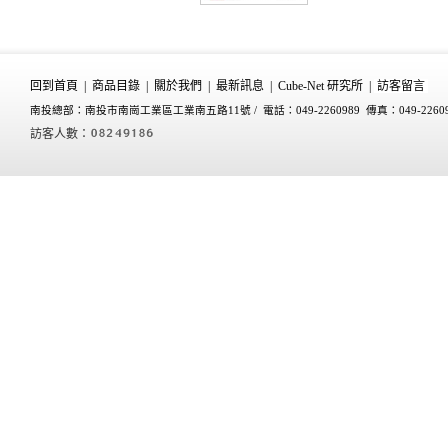
回到首頁
|
商品目錄
|
關於我們
|
最新訊息
|
Cube-Net 研究所
|
訪客留言
南投總部：南投市南崗工業區工業南五路11號 /
電話：049-2260989 傳真：049-2260
訪客人數：