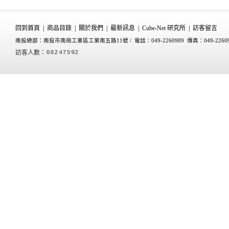
回到首頁
|
商品目錄
|
關於我們
|
最新訊息
|
Cube-Net 研究所
|
訪客留言
南投總部：南投市南崗工業區工業南五路11號 /
電話：049-2260989 傳真：049-2260
訪客人數：