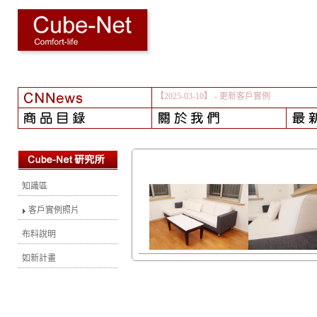
【2025-03-10】
- 更新客戶實例
知識區
客戶實例照片
布料說明
如新計畫