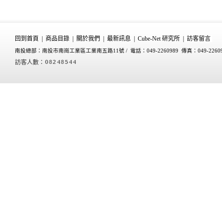
回到首頁
|
商品目錄
|
關於我們
|
最新訊息
|
Cube-Net 研究所
|
訪客留言
南投總部：南投市南崗工業區工業南五路11號 /
電話：049-2260989 傳真：049-2260
訪客人數：