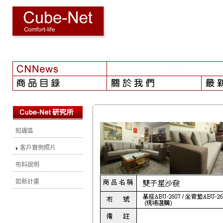
【2024-08-01】
- 颱風之後...
知識區
客戶實例照片
布料說明
如新計畫