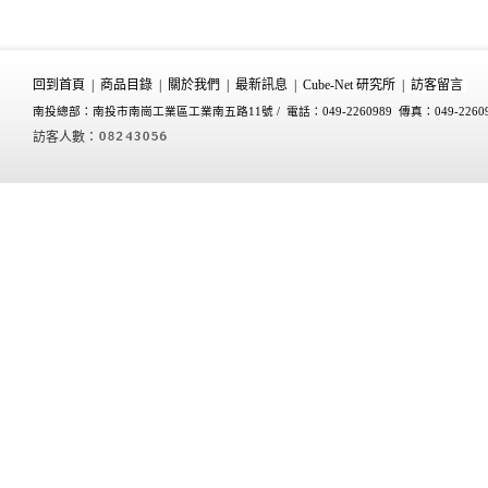
回到首頁
|
商品目錄
|
關於我們
|
最新訊息
|
Cube-Net 研究所
|
訪客留言
南投總部：南投市南崗工業區工業南五路11號 /
電話：049-2260989 傳真：049-2260
訪客人數：