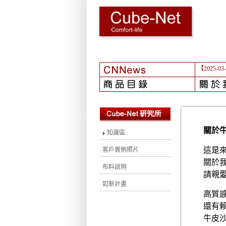
【2025-03
關於
知識區
這是來
客戶實例照片
關於
布料說明
請親
如新計畫
高質
還有
牛皮