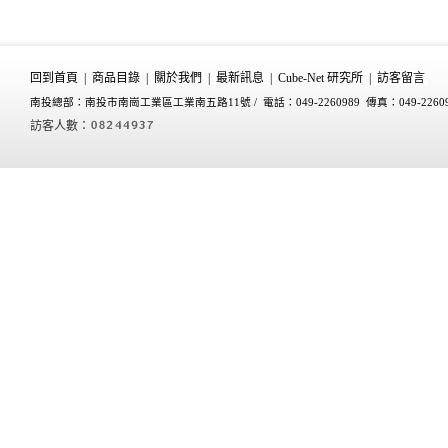
回到首頁
|
商品目錄
|
關於我們
|
最新訊息
|
Cube-Net 研究所
|
訪客留言
南投總部：南投市南崗工業區工業南五路11號 /
電話：049-2260989 傳真：049-2260
訪客人數：