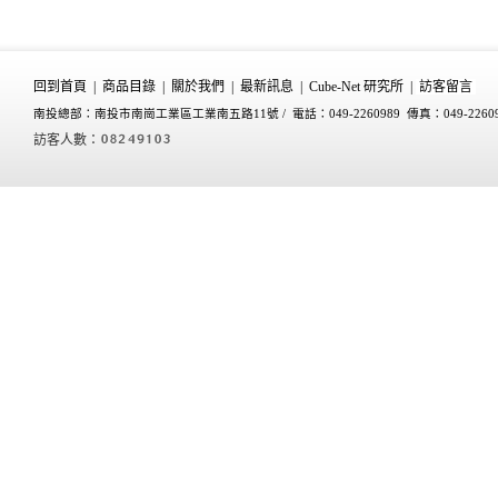
回到首頁
|
商品目錄
|
關於我們
|
最新訊息
|
Cube-Net 研究所
|
訪客留言
南投總部：南投市南崗工業區工業南五路11號 /
電話：049-2260989 傳真：049-2260
訪客人數：