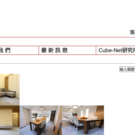
-01】
- 颱風之後...