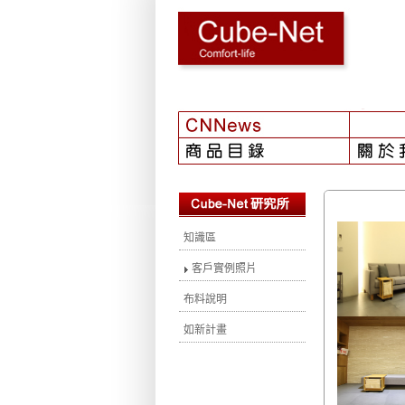
【2024-08
知識區
客戶實例照片
布料說明
如新計畫