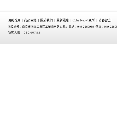
回到首頁
|
商品目錄
|
關於我們
|
最新訊息
|
Cube-Net 研究所
|
訪客留言
南投總部：南投市南崗工業區工業南五路11號 /
電話：049-2260989 傳真：049-2260
訪客人數：