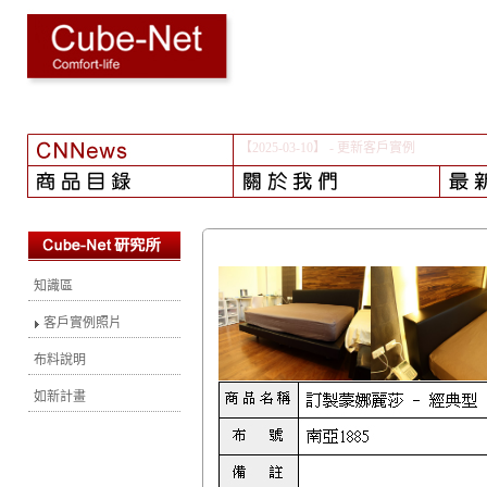
【2024-08-01】
- 颱風之後...
知識區
客戶實例照片
布料說明
如新計畫