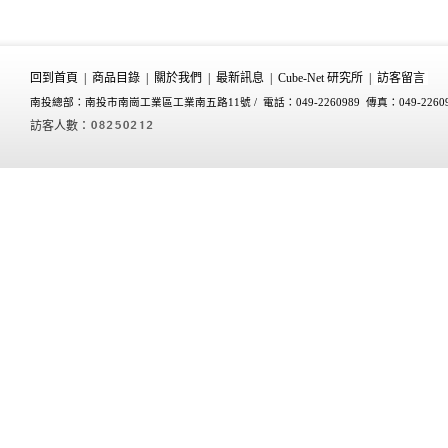
回到首頁
|
商品目錄
|
關於我們
|
最新訊息
|
Cube-Net 研究所
|
訪客留言
南投總部：南投市南崗工業區工業南五路11號 /
電話：049-2260989 傳真：049-2260
訪客人數：