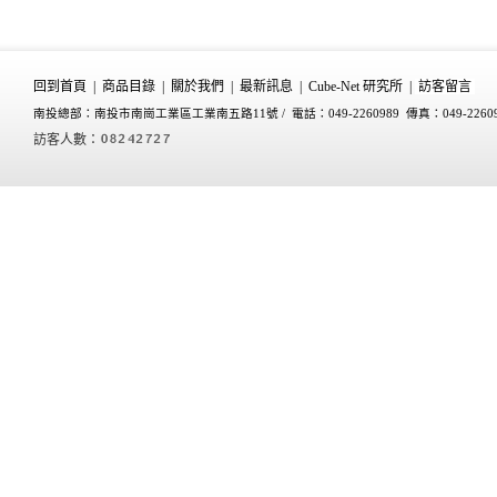
回到首頁
|
商品目錄
|
關於我們
|
最新訊息
|
Cube-Net 研究所
|
訪客留言
南投總部：南投市南崗工業區工業南五路11號 /
電話：049-2260989 傳真：049-2260
訪客人數：