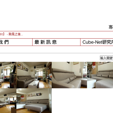
-01】
- 颱風之後...