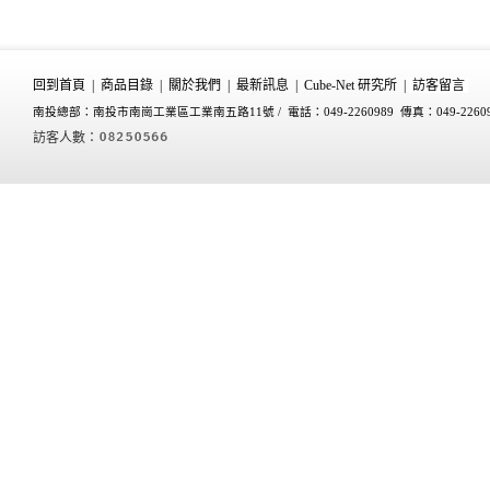
回到首頁
|
商品目錄
|
關於我們
|
最新訊息
|
Cube-Net 研究所
|
訪客留言
南投總部：南投市南崗工業區工業南五路11號 /
電話：049-2260989 傳真：049-2260
訪客人數：