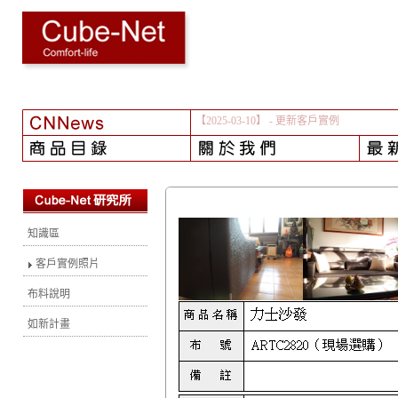
【2025-03-10】
- 更新客戶實例
知識區
客戶實例照片
布料說明
如新計畫