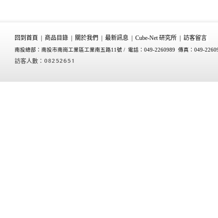
回到首頁
|
商品目錄
|
關於我們
|
最新訊息
|
Cube-Net 研究所
|
訪客留言
南投總部：南投市南崗工業區工業南五路11號 /
電話：049-2260989 傳真：049-2260
訪客人數：