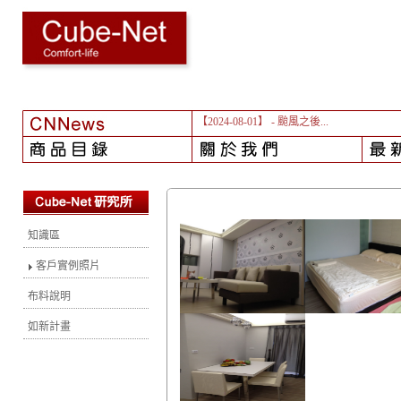
【2024-08-01】
- 颱風之後...
知識區
客戶實例照片
布料說明
如新計畫