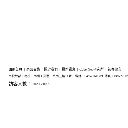
回到首頁
|
商品目錄
|
關於我們
|
最新訊息
|
Cube-Net 研究所
|
訪客留言
南投總部：南投市南崗工業區工業南五路11號 /
電話：049-2260989 傳真：049-2260
訪客人數：