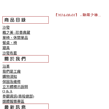
【2024-08-01】
- 颱風之後...
沙發
楓之美 -珍貴典藏
單椅、休閒單品
餐桌、椅
寢具
沙發布套
沿革
我們是工廠
購物須知
保固及維修
立方體標示說明
Q & A
參觀資訊(南投總部)
媒體報導專區