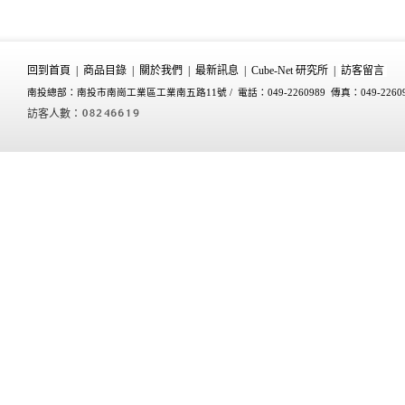
回到首頁
|
商品目錄
|
關於我們
|
最新訊息
|
Cube-Net 研究所
|
訪客留言
南投總部：南投市南崗工業區工業南五路11號 /
電話：049-2260989 傳真：049-2260
訪客人數：