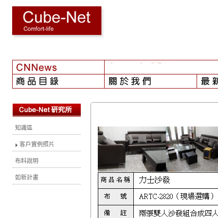
【2024-08-01】
- 颱風之後...
知識區
客戶實例照片
布料說明
如新計畫