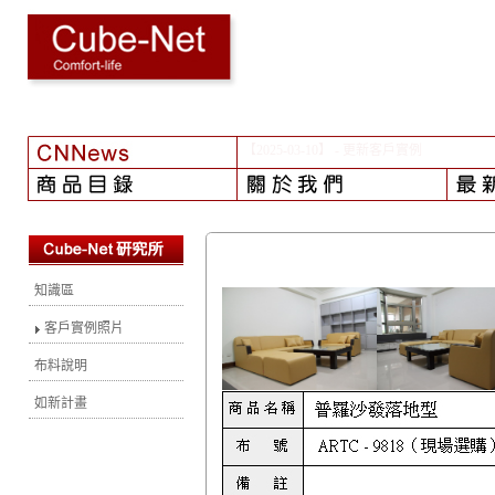
【2024-08-01】
- 颱風之後...
知識區
客戶實例照片
布料說明
如新計畫