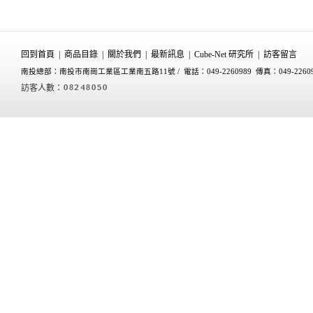
回到首頁
|
商品目錄
|
關於我們
|
最新訊息
|
Cube-Net 研究所
|
訪客留言
南投總部：南投市南崗工業區工業南五路11號 /
電話：049-2260989 傳真：049-2260
訪客人數：