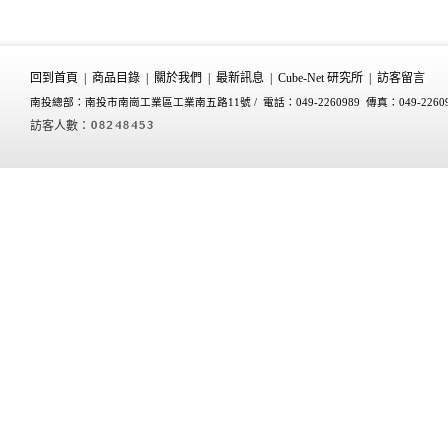
回到首頁
|
商品目錄
|
關於我們
|
最新訊息
|
Cube-Net 研究所
|
訪客留言
南投總部：南投市南崗工業區工業南五路11號 /
電話：049-2260989 傳真：049-2260
訪客人數：