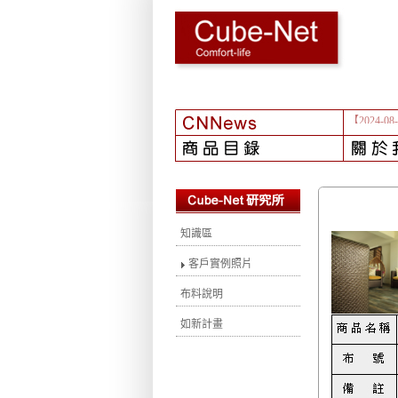
【2024-08
知識區
客戶實例照片
布料說明
如新計畫