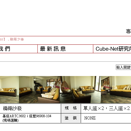
-01】
- 颱風之後...