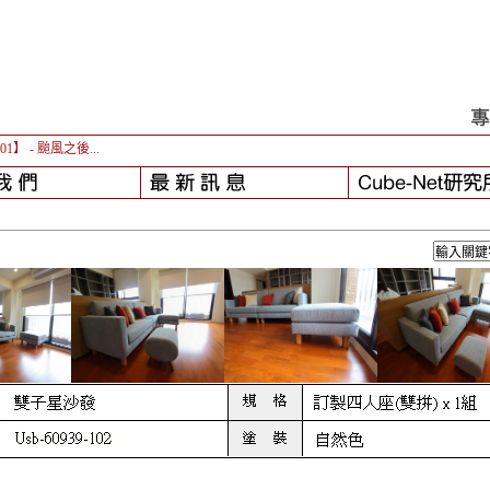
-01】
- 颱風之後...