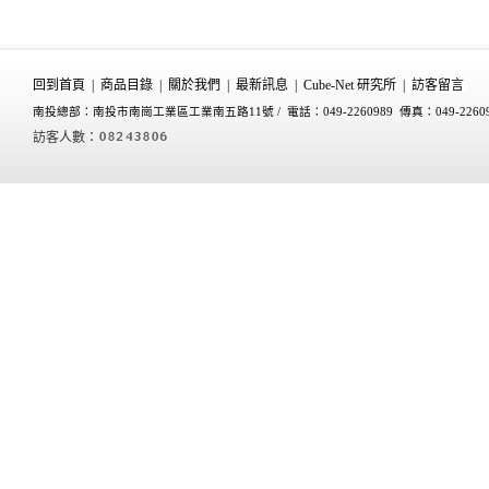
回到首頁
|
商品目錄
|
關於我們
|
最新訊息
|
Cube-Net 研究所
|
訪客留言
南投總部：南投市南崗工業區工業南五路11號 /
電話：049-2260989 傳真：049-2260
訪客人數：