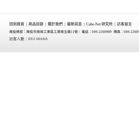
回到首頁
|
商品目錄
|
關於我們
|
最新訊息
|
Cube-Net 研究所
|
訪客留言
南投總部：南投市南崗工業區工業南五路11號 /
電話：049-2260989 傳真：049-2260
訪客人數：