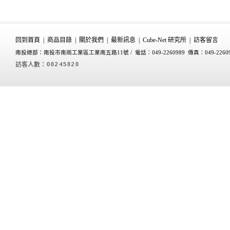
回到首頁
|
商品目錄
|
關於我們
|
最新訊息
|
Cube-Net 研究所
|
訪客留言
南投總部：南投市南崗工業區工業南五路11號 /
電話：049-2260989 傳真：049-2260
訪客人數：