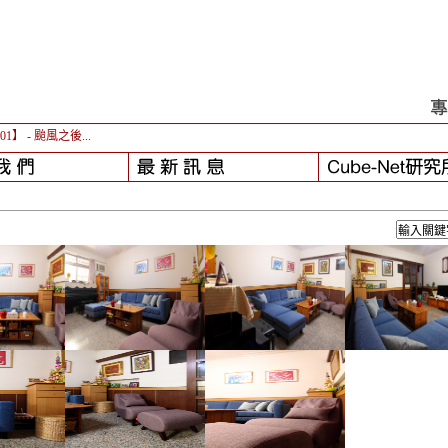
-01】
- 颱風之後...