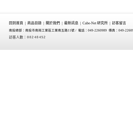
回到首頁
|
商品目錄
|
關於我們
|
最新訊息
|
Cube-Net 研究所
|
訪客留言
南投總部：南投市南崗工業區工業南五路11號 /
電話：049-2260989 傳真：049-2260
訪客人數：