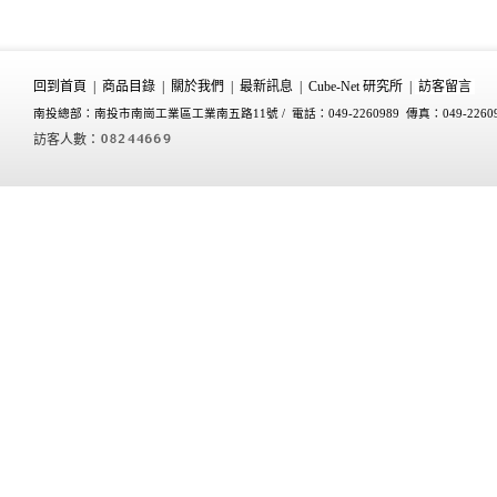
回到首頁
|
商品目錄
|
關於我們
|
最新訊息
|
Cube-Net 研究所
|
訪客留言
南投總部：南投市南崗工業區工業南五路11號 /
電話：049-2260989 傳真：049-2260
訪客人數：