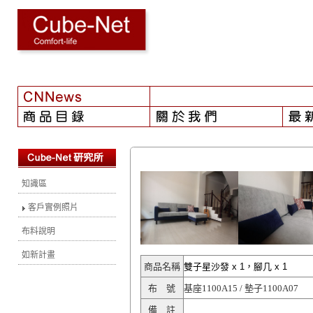
【2024-03-29】
- 更新客戶實例
知識區
客戶實例照片
布料說明
如新計畫
商品名稱
雙子星沙發
x 1
，腳几
x 1
布 號
基座1100A15 / 墊子1100A07
備 註