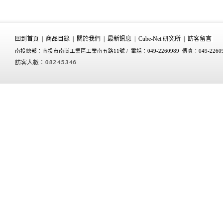
回到首頁
|
商品目錄
|
關於我們
|
最新訊息
|
Cube-Net 研究所
|
訪客留言
南投總部：南投市南崗工業區工業南五路11號 /
電話：049-2260989 傳真：049-2260
訪客人數：