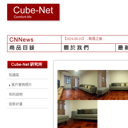
【2024-08-01】
- 颱風之後...
知識區
客戶實例照片
布料說明
如新計畫