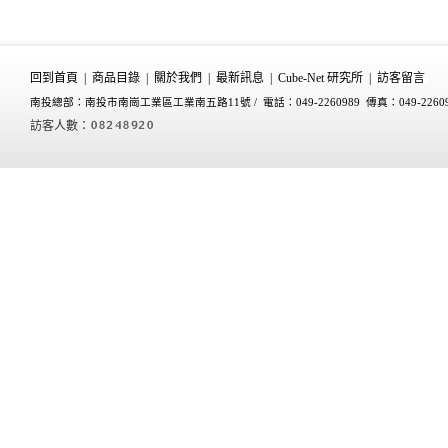
回到首頁
|
商品目錄
|
關於我們
|
最新訊息
|
Cube-Net 研究所
|
訪客留言
南投總部：南投市南崗工業區工業南五路11號 /
電話：049-2260989 傳真：049-2260
訪客人數：