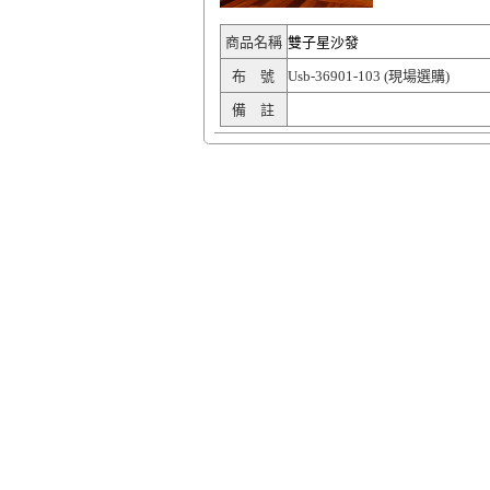
商品名稱
雙子星沙發
布 號
Usb-36901-103 (現場選購)
備 註